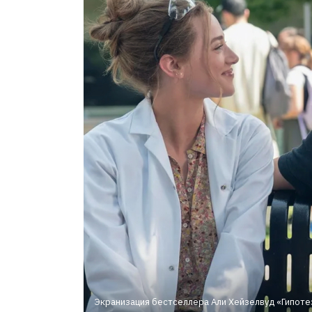
Экранизация бестселлера Али Хейзелвуд «Гипотез