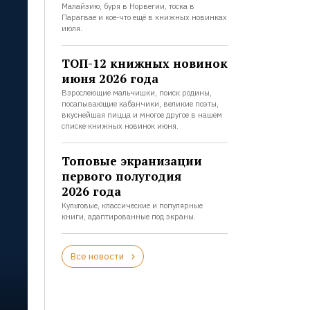
Малайзию, буря в Норвегии, тоска в
Парагвае и кое-что ещё в книжных новинках
июля.
ТОП-12 книжных новинок
июня 2026 года
Взрослеющие мальчишки, поиск родины,
посапывающие кабанчики, великие поэты,
вкуснейшая пицца и многое другое в нашем
списке книжных новинок июня.
Топовые экранизации
первого полугодия
2026 года
Культовые, классические и популярные
книги, адаптированные под экраны.
Все новости