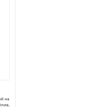
ой на
Олив,