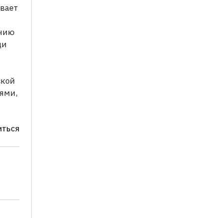
ывает
я
нию
ди
ской
ями,
ИТЬСЯ