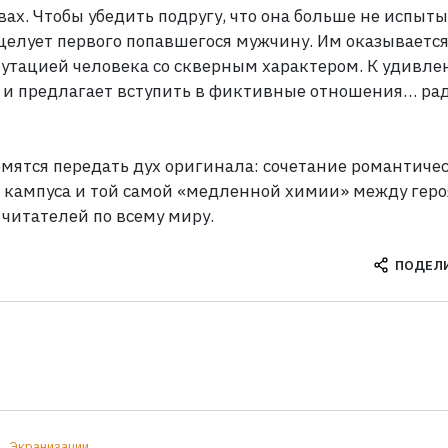
вах. Чтобы убедить подругу, что она больше не испыт
целует первого попавшегося мужчину. Им оказываетс
путацией человека со скверным характером. К
удивле
но и предлагает вступить в фиктивные отношения… ра
емятся передать дух оригинала: сочетание романтиче
 кампуса и той самой «медленной химии» между геро
читателей по всему миру.
ПОДЕЛ
Экранизации