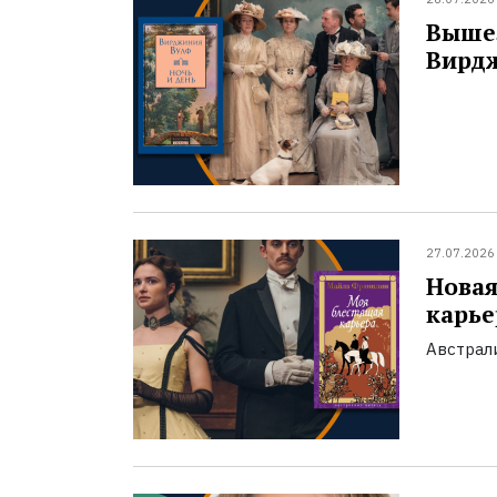
Вышел
Вирд
27.07.2026
Новая
карье
Австрали