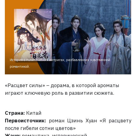
История о политических интригах, разбавленная чувственной
романтикой.
«Расцвет силы»
– дорама, в которой ароматы
играют ключевую роль в развитии сюжета.
Страна:
Китай
Первоисточник:
роман Цзинь Хуан
«Я расцвету
после гибели сотни цветов»
Жанр:
романтика, исторический