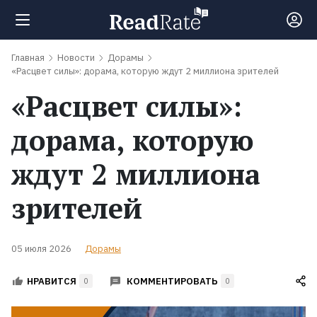
Главная
Новости
Дорамы
Поиск
«Расцвет силы»: дорама, которую ждут 2 миллиона зрителей
«Расцвет силы»:
Новости
дорама, которую
Рейтинги
ждут 2 миллиона
зрителей
Книги
Экранизации
05 июля 2026
Дорамы
КОММЕНТИРОВАТЬ
НРАВИТСЯ
0
0
Коллекции