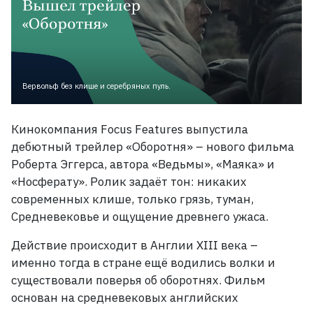
Вервольф без клише и серебряных пуль.
Кинокомпания Focus Features выпустила
дебютный трейлер «Оборотня»
– нового фильма
Роберта Эггерса, автора «Ведьмы», «Маяка» и
«Носферату»
. Ролик задаёт тон: никаких
современных клише, только грязь, туман,
Средневековье и ощущение древнего ужаса
.
Действие происходит в Англии XIII
века
–
и
менно тогда в стране ещё водились волки и
существовали поверья об оборотнях
. Фильм
основан на средневековых английских