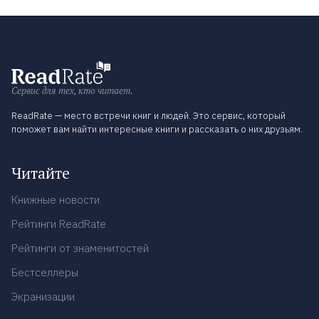
Сервис для тех, кто читает.
ReadRate — место встречи книг и людей. Это сервис, который
поможет вам найти интересные книги и рассказать о них друзьям.
Читайте
Книжные новости
Рейтинги ReadRate
Рейтинги от знаменитостей
Бестселлеры
Экранизации