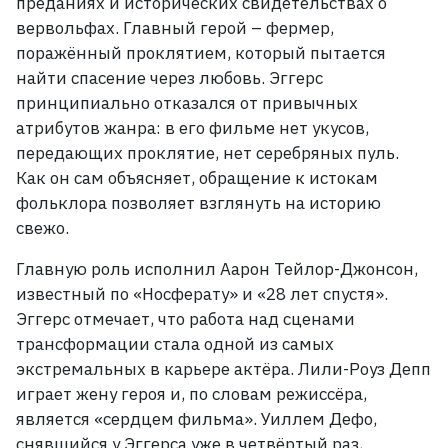
преданиях и исторических свидетельствах о
вервольфах. Главный герой
– фермер,
поражённый проклятием, который пытается
найти спасение через любовь
. Эггерс
принципиально отказался от привычных
атрибутов жанра: в его фильме нет укусов,
передающих проклятие, нет серебряных пуль.
Как он сам объясняет, обращение к истокам
фольклора позволяет взглянуть на историю
свежо
.
Главную роль исполнил Аарон Тейлор-Джонсон,
известный по «Носферату» и «28 лет спустя»
.
Эггерс отмечает, что работа над сценами
трансформации стала одной из самых
экстремальных в карьере актёра
. Лили-Роуз Депп
играет жену героя и, по словам режиссёра,
является «сердцем фильма»
. Уиллем Дефо,
снявшийся у Эггерса уже в четвёртый раз,