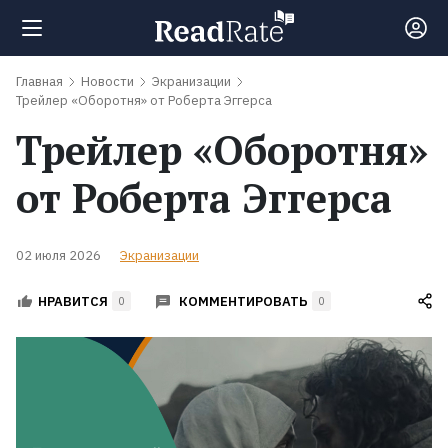
Главная
Новости
Экранизации
Поиск
Трейлер «Оборотня» от Роберта Эггерса
Трейлер «Оборотня»
Новости
от Роберта Эггерса
Рейтинги
02 июля 2026
Экранизации
Книги
КОММЕНТИРОВАТЬ
НРАВИТСЯ
0
0
Экранизации
Коллекции