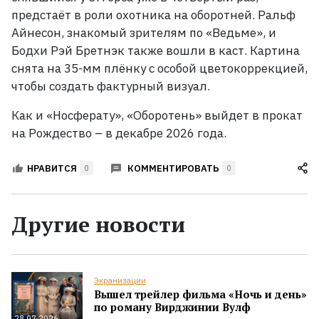
предстаёт в роли охотника на оборотней
. Ральф
Айнесон, знакомый зрителям по «Ведьме», и
Бодхи Рэй Бретнэк также вошли в каст
. Картина
снята на 35-мм плёнку с особой цветокоррекцией,
чтобы создать фактурный визуал
.
Как и «Носферату», «Оборотень» выйдет в прокат
на Рождество
–
в декабре 2026
года.
КОММЕНТИРОВАТЬ
НРАВИТСЯ
0
0
Другие новости
Экранизации
Вышел трейлер фильма «Ночь и день»
по роману Вирджинии Вулф
28.07.2026