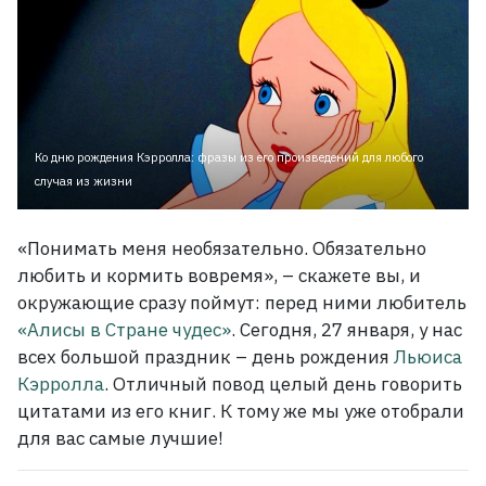
Ко дню рождения Кэрролла: фразы из его произведений для любого
случая из жизни
«Понимать меня необязательно. Обязательно
любить и кормить вовремя», – скажете вы, и
окружающие сразу поймут: перед ними любитель
«Алисы в Стране чудес»
. Сегодня, 27 января, у нас
всех большой праздник – день рождения
Льюиса
Кэрролла
. Отличный повод целый день говорить
цитатами из его книг. К тому же мы уже отобрали
для вас самые лучшие!