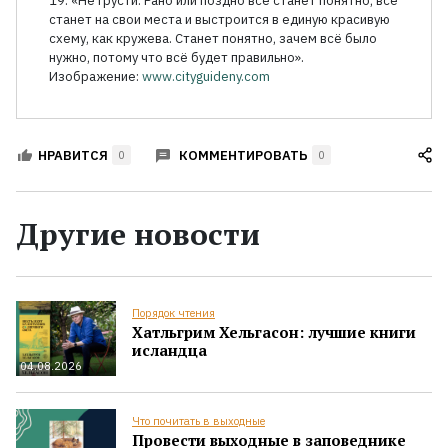
19. «Не грусти. Рано или поздно всё станет понятно, всё
станет на свои места и выстроится в единую красивую
схему, как кружева. Станет понятно, зачем всё было
нужно, потому что всё будет правильно».
Изображение:
www.cityguideny.com
КОММЕНТИРОВАТЬ
НРАВИТСЯ
0
0
Другие новости
Порядок чтения
Хатльгрим Хельгасон: лучшие книги
исландца
04.08.2026
Что почитать в выходные
Провести выходные в заповеднике