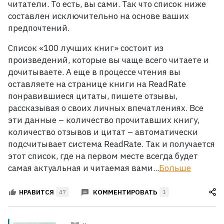
прочитать
читатели. То есть, вы сами. Так что список ниже
составлен исключительно на основе ваших
каждый
предпочтений.
Рейтинги
Список «100 лучших книг» состоит из
ReadRate
произведений, которые вы чаще всего читаете и
дочитываете. А еще в процессе чтения вы
Рейтинги
оставляете на странице книги на ReadRate
от
понравившиеся цитаты, пишете отзывы,
знаменитостей
рассказывая о своих личных впечатлениях. Все
эти данные – количество прочитавших книгу,
Бестселлеры
количество отзывов и цитат – автоматически
подсчитывает система ReadRate. Так и получается
Книги
этот список, где на первом месте всегда будет
самая актуальная и читаемая вами...
Больше
Экранизации
КОММЕНТИРОВАТЬ
НРАВИТСЯ
47
1
Коллекции