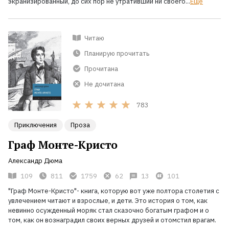
экранизированный, до сих пор не утративший ни своего...
Ещё
Читаю
Планирую прочитать
Прочитана
Не дочитана
783
Приключения
Проза
Граф Монте-Кристо
Александр Дюма
109
811
1759
62
13
101
"Граф Монте-Кристо"- книга, которую вот уже полтора столетия с
увлечением читают и взрослые, и дети. Это история о том, как
невинно осужденный моряк стал сказочно богатым графом и о
том, как он вознаградил своих верных друзей и отомстил врагам.