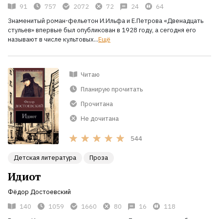
91
757
2072
72
24
64
Знаменитый роман-фельетон И.Ильфа и Е.Петрова «Двенадцать
стульев» впервые был опубликован в 1928 году, а сегодня его
называют в числе культовых...
Ещё
Читаю
Планирую прочитать
Прочитана
Не дочитана
544
Детская литература
Проза
Идиот
Фёдор Достоевский
140
1059
1660
80
16
118