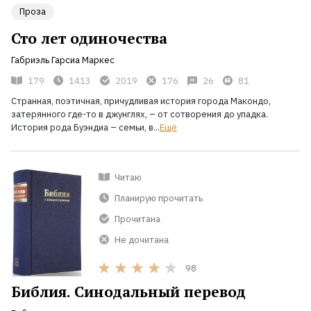
Проза
Сто лет одиночества
Габриэль Гарсиа Маркес
179
1413
2019
176
26
81
Странная, поэтичная, причудливая история города Макондо,
затерянного где-то в джунглях,
– от сотворения до упадка.
История рода Буэндиа
– семьи, в...
Ещё
Читаю
Планирую прочитать
Прочитана
Не дочитана
98
Библия. Синодальный перевод