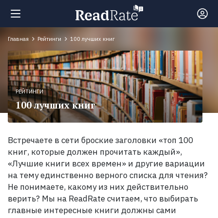
Главная
Рейтинги
100 лучших книг
Поиск
Новости
РЕЙТИНГИ
100 лучших книг
Рейтинги
100
Встречаете в сети броские заголовки «топ 100
лучших
книг, которые должен прочитать каждый»,
книг
«Лучшие книги всех времен» и другие вариации
на тему единственно верного списка для чтения?
Книги,
Не понимаете, какому из них действительно
которые
верить? Мы на ReadRate считаем, что выбирать
должен
главные интересные книги должны сами