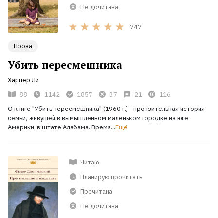
Не дочитана
747
Проза
Убить пересмешника
Харпер Ли
88
1142
1857
37
21
116
О книге "Убить пересмешника" (1960 г.) - пронзительная история
семьи, живущей в вымышленном маленьком городке на юге
Америки, в штате Алабама. Время...
Ещё
Читаю
Планирую прочитать
Прочитана
Не дочитана