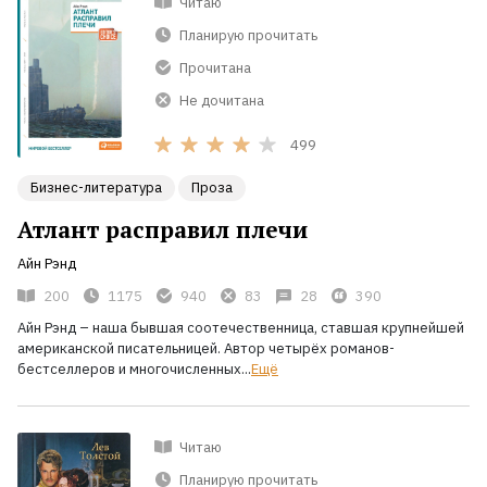
Читаю
Планирую прочитать
Прочитана
Не дочитана
499
Бизнес-литература
Проза
Атлант расправил плечи
Айн Рэнд
200
1175
940
83
28
390
Айн Рэнд – наша бывшая соотечественница, ставшая крупнейшей
американской писательницей. Автор четырёх романов-
бестселлеров и многочислен­ных...
Ещё
Читаю
Планирую прочитать