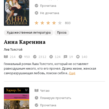
Прочитана
Не дочитана
803
Художественная литература
Проза
Анна Каренина
Лев Толстой
214
950
2312
124
19
140
Гениальный роман Льва Толстого, который не оставляет
равнодушным никого, кто его прочел. Драма жизни, женская
саморазрушающая любовь, поиски себя и...
Ещё
Читаю
Планирую прочитать
Прочитана