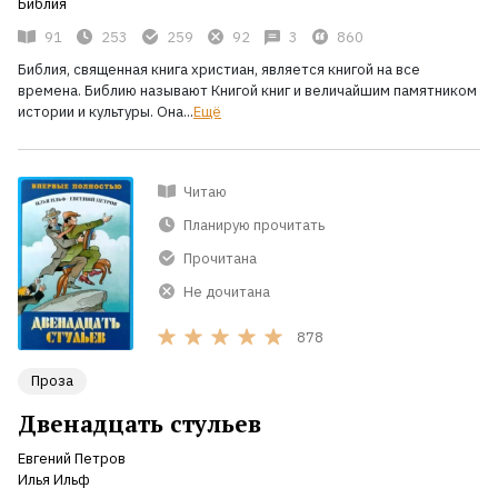
Библия
91
253
259
92
3
860
Библия, священная книга христиан, является книгой на все
времена. Библию называют Книгой книг и величайшим памятником
истории и культуры. Она...
Ещё
Читаю
Планирую прочитать
Прочитана
Не дочитана
878
Проза
Двенадцать стульев
Евгений Петров
Илья Ильф