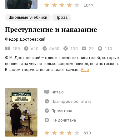
1047
Школьные учебники
Проза
Преступление и наказание
Фёдор Достоевский
185
640
3650
138
29
110
Ф.М. Достоевский
– один из немногих писателей, которые
повлияли на умы не только современников, но и потомков.
В
своём творчестве он задаёт самые...
Ещё
Читаю
Планирую прочитать
Прочитана
Не дочитана
830