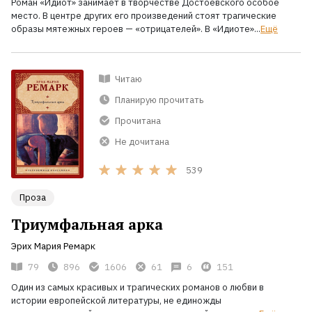
Роман «Идиот» занимает в творчестве Достоевского особое
место. В центре других его произведений стоят трагические
образы мятежных героев — «отрицателей». В «Идиоте»...
Ещё
Читаю
Планирую прочитать
Прочитана
Не дочитана
539
Проза
Триумфальная арка
Эрих Мария Ремарк
79
896
1606
61
6
151
Один из самых красивых и трагических романов о любви в
истории европейской литературы, не единожды