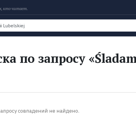
х, кто читает.
Рейтинги
Книги
Экранизации
Колл
ка по запросу «Śladam
апросу совпадений не найдено.