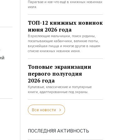
Парагвае и кое-что ещё в книжных новинках
июля.
ТОП-12 книжных новинок
июня 2026 года
Взрослеющие мальчишки, поиск родины,
посапывающие кабанчики, великие поэты,
а
вкуснейшая пицца и многое другое в нашем
списке книжных новинок июня.
ий
Топовые экранизации
первого полугодия
2026 года
Культовые, классические и популярные
книги, адаптированные под экраны.
Все новости
ПОСЛЕДНЯЯ АКТИВНОСТЬ