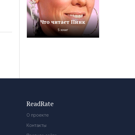
Что читает Пинк
5 книг
ReadRate
О проекте
Контакты