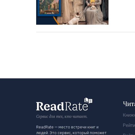
Чит
Книж
Сервис для тех, кто читает.
Рейти
ReadRate — место встречи книг и
людей. Это сервис, который поможет