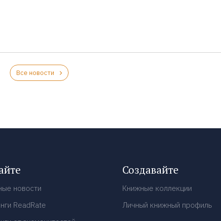
Все новости
айте
Создавайте
ные новости
Книжные коллекции
нги ReadRate
Личный книжный профиль