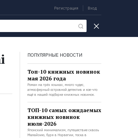
Регистрация
Вход
екции
i
ПОПУЛЯРНЫЕ НОВОСТИ
Топ-10 книжных новинок
мая 2026 года
Роман на трёх языках, много чудес,
атмосферный островной детектив и кое-что
ещё в нашей подборке книжных новинок.
ТОП-10 самых ожидаемых
книжных новинок
июля-2026
Японский минимализм, путешествие сквозь
Малайзию, буря в Норвегии, тоска в