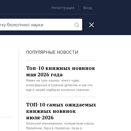
Регистрация
Вход
екции
ПОПУЛЯРНЫЕ НОВОСТИ
Топ-10 книжных новинок
мая 2026 года
Роман на трёх языках, много чудес,
атмосферный островной детектив и кое-что
ещё в нашей подборке книжных новинок.
ТОП-10 самых ожидаемых
книжных новинок
июля-2026
Японский минимализм, путешествие сквозь
Малайзию, буря в Норвегии, тоска в