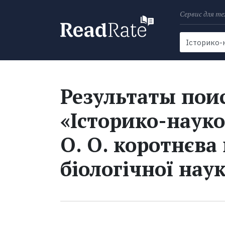
Сервис для те
Поиск
Новости
Результаты поис
«Історико-науко
О. О. коротнєва
біологічної нау