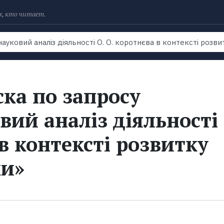
х, кто читает.
Рейтинги
Книги
Экранизации
Колл
ка по запросу
вий аналіз діяльності
 в контексті розвитку
ки»