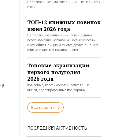
Парагвае и кое-что ещё в книжных новинках
июля.
ТОП-12 книжных новинок
июня 2026 года
Взрослеющие мальчишки, поиск родины,
посапывающие кабанчики, великие поэты,
вкуснейшая пицца и многое другое в нашем
списке книжных новинок июня.
Топовые экранизации
первого полугодия
а
2026 года
ий
Культовые, классические и популярные
книги, адаптированные под экраны.
Все новости
ПОСЛЕДНЯЯ АКТИВНОСТЬ