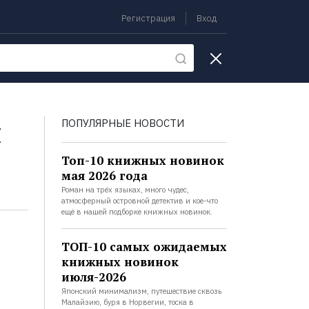
Регистрация
Вход
екции
я
ПОПУЛЯРНЫЕ НОВОСТИ
Топ-10 книжных новинок
мая 2026 года
Роман на трёх языках, много чудес,
атмосферный островной детектив и кое-что
ещё в нашей подборке книжных новинок.
ТОП-10 самых ожидаемых
книжных новинок
июля-2026
Японский минимализм, путешествие сквозь
Малайзию, буря в Норвегии, тоска в