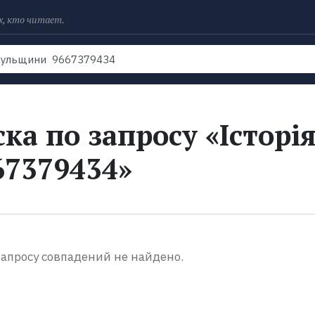
х, кто читает.
Рейтинги
Книги
Экранизации
Колл
ка по запросу «Історі
7379434»
апросу совпадений не найдено.