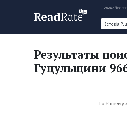
Сервис для те
Поиск
Новости
Результаты поис
Гуцульщини 966
По Вашему з