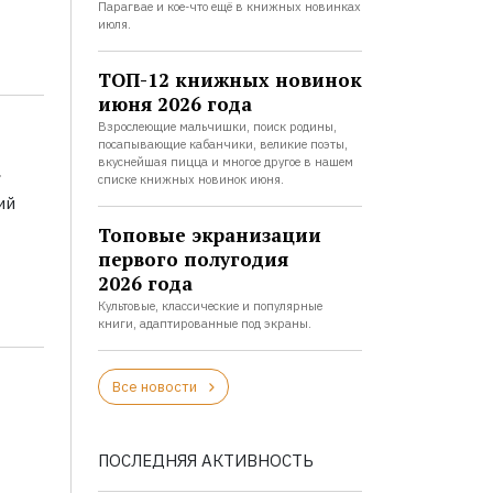
Парагвае и кое-что ещё в книжных новинках
июля.
ТОП-12 книжных новинок
июня 2026 года
Взрослеющие мальчишки, поиск родины,
посапывающие кабанчики, великие поэты,
а
вкуснейшая пицца и многое другое в нашем
списке книжных новинок июня.
ий
Топовые экранизации
первого полугодия
2026 года
Культовые, классические и популярные
книги, адаптированные под экраны.
Все новости
ПОСЛЕДНЯЯ АКТИВНОСТЬ