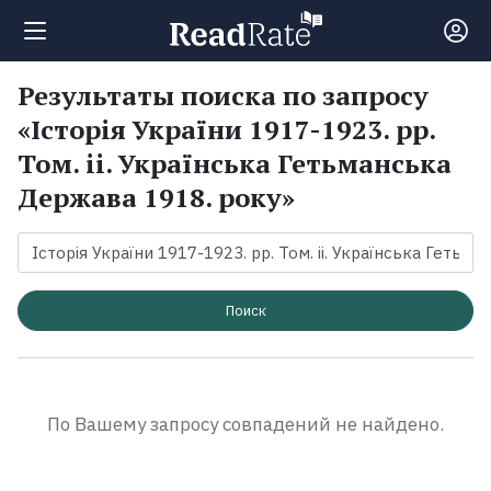
Результаты поиска по запросу
Поиск
«Історія України 1917-1923. рр.
Том. іі. Українська Гетьманська
Новости
Держава 1918. року»
Рейтинги
Книги
Поиск
Экранизации
По Вашему запросу совпадений не найдено.
Коллекции