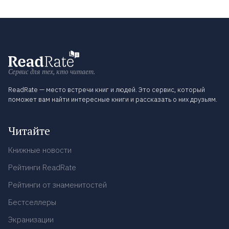
Сервис для тех, кто читает.
ReadRate — место встречи книг и людей. Это сервис, который
поможет вам найти интересные книги и рассказать о них друзьям.
Читайте
Книжные новости
Рейтинги ReadRate
Рейтинги от знаменитостей
Бестселлеры
Экранизации