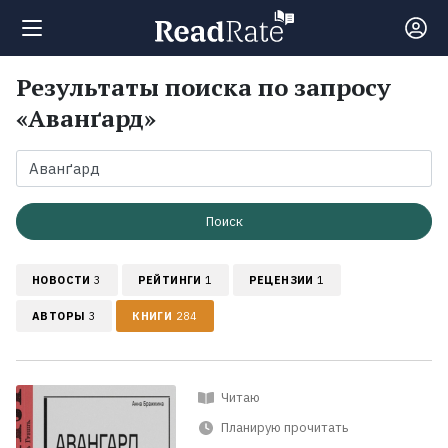
Результаты поиска по запросу
Поиск
«Аванґард»
Новости
Рейтинги
Поиск
НОВОСТИ
3
РЕЙТИНГИ
1
РЕЦЕНЗИИ
1
Книги
АВТОРЫ
3
КНИГИ
284
Экранизации
Читаю
Коллекции
Планирую прочитать