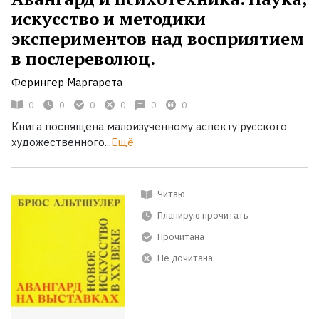
искусство и методики
экспериментов над восприятием
в послереволюц.
Ферингер Маргарета
0
0
0
0
0
0
Книга посвящена малоизученному аспекту русского
художественного...
Ещё
Читаю
Планирую прочитать
Прочитана
Не дочитана