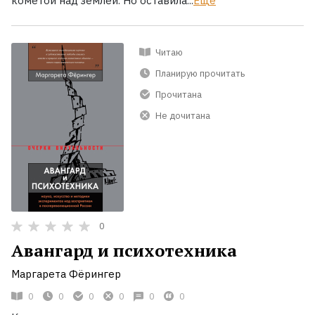
кометой над землей. Но оставила...
Ещё
Читаю
Планирую прочитать
Прочитана
Не дочитана
0
Авангард и психотехника
Маргарета Фёрингер
0
0
0
0
0
0