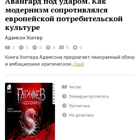
Авангард под ударом. Как
модернизм сопротивлялся
европейской потребительской
культуре
Адамсон Уолтер
0
0
0
0
0
0
Книга Уолтера Адамсона предлагает панорамный обзор
и амбициозное критическое...
Ещё
Читаю
Планирую прочитать
Прочитана
Не дочитана