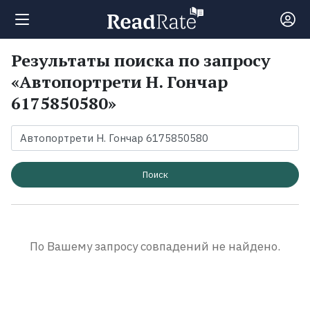
Результаты поиска по запросу
Поиск
«Автопортрети Н. Гончар
6175850580»
Новости
Рейтинги
Поиск
Книги
Экранизации
По Вашему запросу совпадений не найдено.
Коллекции