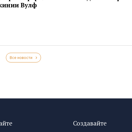
жинии Вулф
Все новости
айте
Создавайте