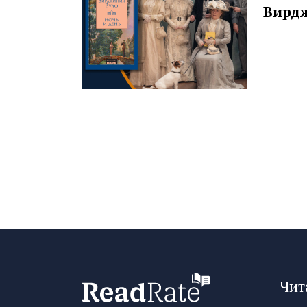
Вирд
Чит