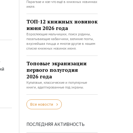
Парагвае и кое-что ещё в книжных новинках
июля.
ТОП-12 книжных новинок
июня 2026 года
Взрослеющие мальчишки, поиск родины,
посапывающие кабанчики, великие поэты,
вкуснейшая пицца и многое другое в нашем
списке книжных новинок июня.
а
Топовые экранизации
ий
первого полугодия
2026 года
Культовые, классические и популярные
книги, адаптированные под экраны.
Все новости
ПОСЛЕДНЯЯ АКТИВНОСТЬ