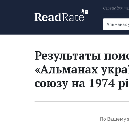
Сервис для те
Поиск
Новости
Результаты поис
«Альманах укра
союзу на 1974 р
По Вашему з