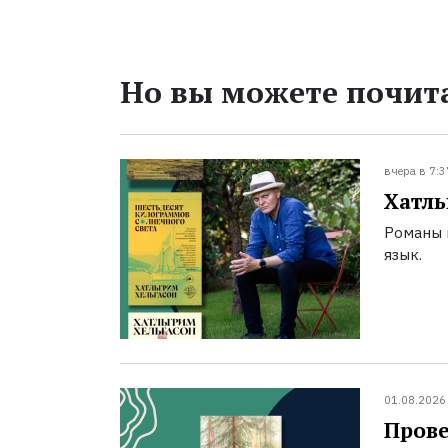
Но вы можете почита
вчера в 7:3
Хатль
Романы 
язык.
01.08.2026
Прове