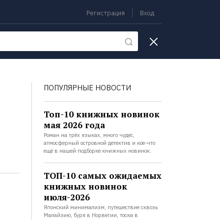
Регистрация
Вход
екции
ПОПУЛЯРНЫЕ НОВОСТИ
Топ-10 книжных новинок
мая 2026 года
Роман на трёх языках, много чудес,
атмосферный островной детектив и кое-что
ещё в нашей подборке книжных новинок.
ТОП-10 самых ожидаемых
книжных новинок
июля-2026
Японский минимализм, путешествие сквозь
Малайзию, буря в Норвегии, тоска в