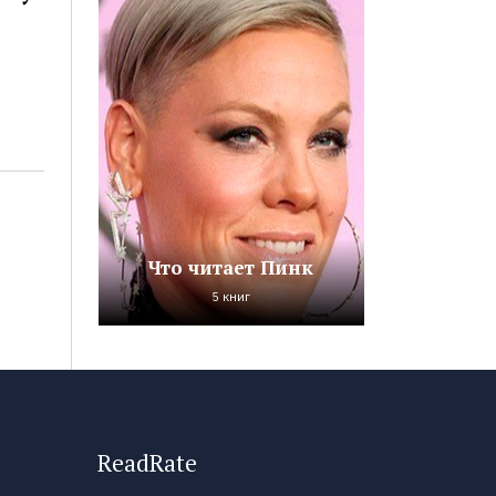
Что читает Пинк
5 книг
ReadRate