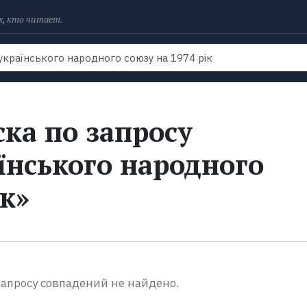
х, кто читает.
Рейтинги
Книги
Экранизации
Колл
ка по запросу
їнського народного
ік»
апросу совпадений не найдено.