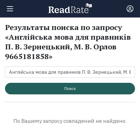
Результаты поиска по запросу
Поиск
«Англійська мова для правників
П. В. Зернецький, М. В. Орлов
Новости
9665181858»
Рейтинги
Книги
Поиск
Экранизации
По Вашему запросу совпадений не найдено.
Коллекции