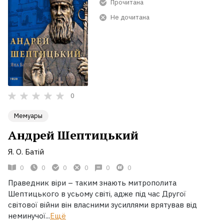
Прочитана
Не дочитана
0
Мемуары
Андрей Шептицький
Я. О. Батій
0
0
0
0
0
0
Праведник віри – таким знають митрополита
Шептицького в усьому світі, адже під час Другої
світової війни він власними зусиллями врятував від
неминучої...
Ещё