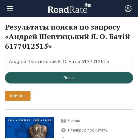
Результаты поиска по запросу
Поиск
«Андрей Шептицький Я. О. Батій
6177012515»
Новости
Рейтинги
Поиск
Книги
КНИГИ
1
Экранизации
Читаю
Коллекции
Планирую прочитать