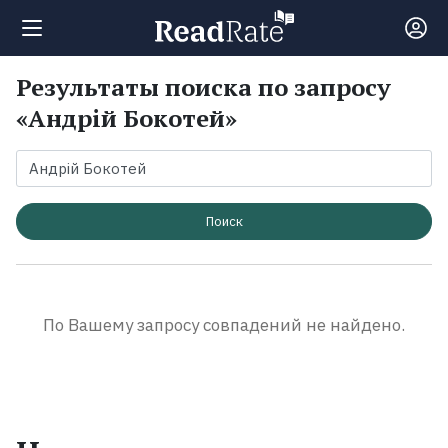
Результаты поиска по запросу
Поиск
«Андрій Бокотей»
Новости
Рейтинги
Поиск
Книги
По Вашему запросу совпадений не найдено.
Экранизации
Коллекции