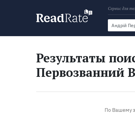
Сервис для те
Поиск
Новости
Результаты поис
Первозванний В
По Вашему з