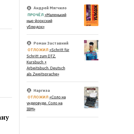
Андрей Мягчило
ПРОЧЁЛ
«Маленький
нью-йоркский
ублюдок»
Роман Заставний
ОТЛОЖИЛ
«Schritt für
Schritt zum DTZ.
Kursbuch +
Arbeitsbuch. Deutsch
als Zweitsprache»
Наргиза
ОТЛОЖИЛ
«Соло на
ундервуде. Соло на
IBM»
ану