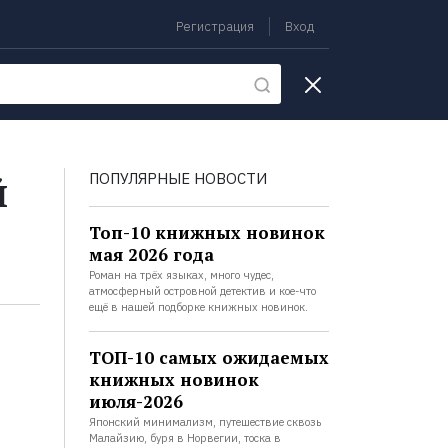
Регистрация
Вход
екции
й
ПОПУЛЯРНЫЕ НОВОСТИ
Топ-10 книжных новинок
мая 2026 года
Роман на трёх языках, много чудес,
атмосферный островной детектив и кое-что
ещё в нашей подборке книжных новинок.
ТОП-10 самых ожидаемых
книжных новинок
июля-2026
Японский минимализм, путешествие сквозь
Малайзию, буря в Норвегии, тоска в