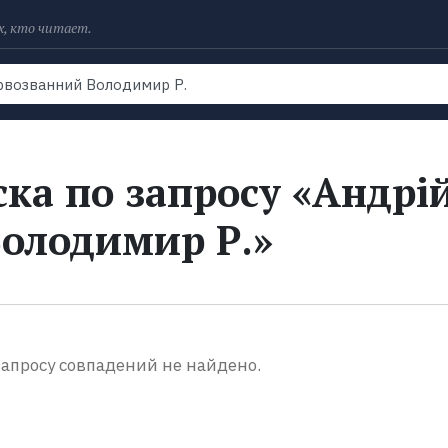
х, кто читает.
Рейтинги
Книги
Экранизации
Колл
ка по запросу «Андрі
олодимир Р.»
апросу совпадений не найдено.