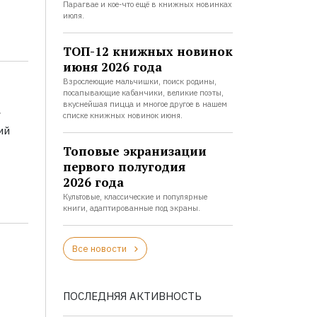
Парагвае и кое-что ещё в книжных новинках
июля.
ТОП-12 книжных новинок
июня 2026 года
Взрослеющие мальчишки, поиск родины,
посапывающие кабанчики, великие поэты,
а
вкуснейшая пицца и многое другое в нашем
списке книжных новинок июня.
ий
Топовые экранизации
первого полугодия
2026 года
Культовые, классические и популярные
книги, адаптированные под экраны.
Все новости
ПОСЛЕДНЯЯ АКТИВНОСТЬ