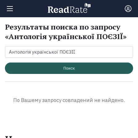
Результаты поиска по запросу
Поиск
«Антологія української ПОЄЗІЇ»
Новости
Рейтинги
Поиск
Книги
По Вашему запросу совпадений не найдено.
Экранизации
Коллекции