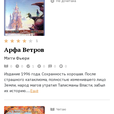
Не дочитана
1
Арфа Ветров
Мэгги Фьюри
0
0
1
0
0
0
Издание 1996 года. Сохранность хорошая. После
страшного катаклизма, полностью изменившего лицо
Земли, народ магов утратил Талисманы Власти, забыл
их историю......
Ещё
Читаю