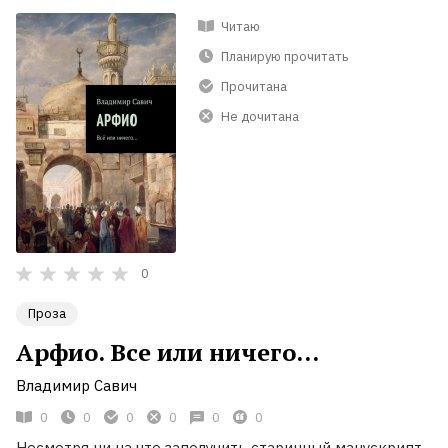
Читаю
Планирую прочитать
Прочитана
Не дочитана
0
Проза
Арфио. Все или ничего…
Владимир Савич
0
0
0
0
0
0
Несмотря ни на что заполучить старинный манускрипт