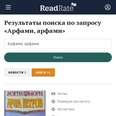
Результаты поиска по запросу
Поиск
«Арфами, арфами»
Новости
Рейтинги
Поиск
НОВОСТИ
3
КНИГИ
66
Книги
Экранизации
Читаю
Планирую прочитать
Коллекции
Прочитана