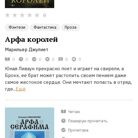
0
Фэнтези
Фантастика
Проза
Арфа королей
Марильер Джулиет
0
0
0
0
0
0
Юная Ливаун прекрасно поет и играет на свирели, а
Брокк, ее брат может растопить своим пением даже
самое жестокое сердце. Они мечтают попасть в отряд,
где...
Ещё
Читаю
Планирую прочитать
Прочитана