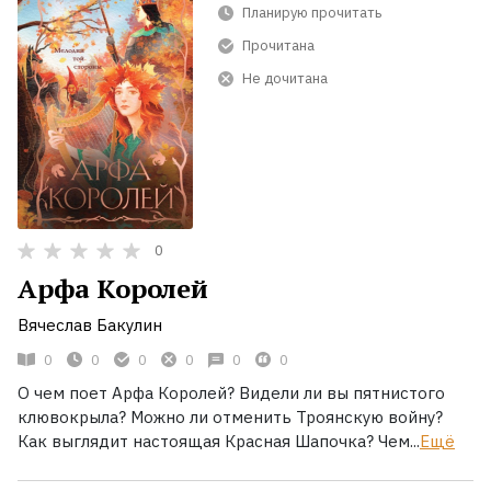
Планирую прочитать
Прочитана
Не дочитана
0
Арфа Королей
Вячеслав Бакулин
0
0
0
0
0
0
О чем поет Арфа Королей? Видели ли вы пятнистого
клювокрыла? Можно ли отменить Троянскую войну?
Как выглядит настоящая Красная Шапочка? Чем...
Ещё