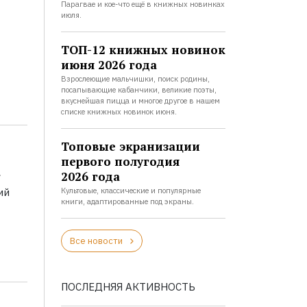
Парагвае и кое-что ещё в книжных новинках
июля.
ТОП-12 книжных новинок
июня 2026 года
Взрослеющие мальчишки, поиск родины,
посапывающие кабанчики, великие поэты,
вкуснейшая пицца и многое другое в нашем
списке книжных новинок июня.
Топовые экранизации
первого полугодия
а
2026 года
ий
Культовые, классические и популярные
книги, адаптированные под экраны.
Все новости
ПОСЛЕДНЯЯ АКТИВНОСТЬ