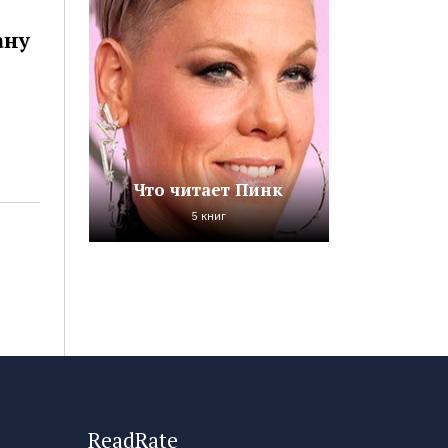
ану
Что читает Пинк
5 книг
ReadRate