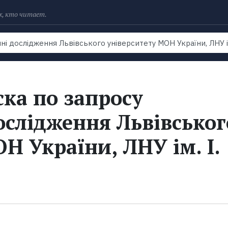
х, кто читает.
Рейтинги
Книги
Экранизации
Колл
ка по запросу
ослідження Львівськог
Н України, ЛНУ ім. І.