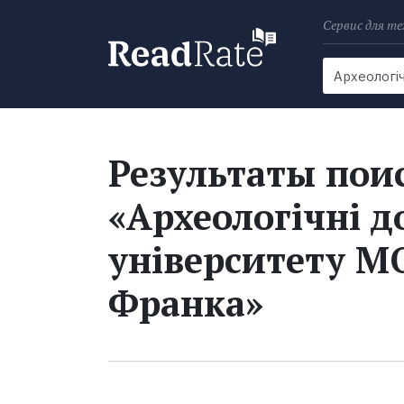
Сервис для те
Поиск
Новости
Результаты поис
«Археологічні д
університету МО
Франка»