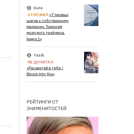
Kate
ОТЛОЖИЛ
«7 первых
шагов к собственному
миллиону. Трилогия
молодого трейдера.
Книга 1»
Tazik
НЕ ДОЧИТАЛ
«Расцветай в тебе /
Bloom into You»
РЕЙТИНГИ ОТ
ЗНАМЕНИТОСТЕЙ