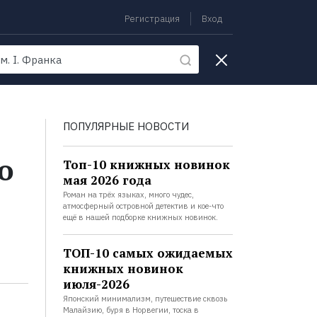
Регистрация
Вход
екции
ПОПУЛЯРНЫЕ НОВОСТИ
о
Топ-10 книжных новинок
мая 2026 года
Роман на трёх языках, много чудес,
атмосферный островной детектив и кое-что
ещё в нашей подборке книжных новинок.
ТОП-10 самых ожидаемых
книжных новинок
июля-2026
Японский минимализм, путешествие сквозь
Малайзию, буря в Норвегии, тоска в