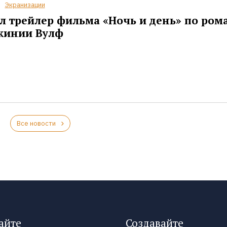
Экранизации
 трейлер фильма «Ночь и день» по ром
жинии Вулф
Все новости
айте
Создавайте