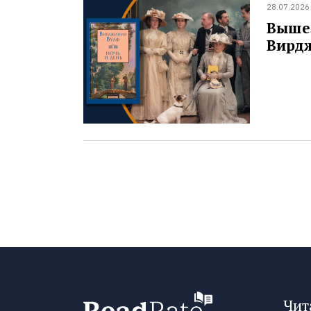
28.07.2026
Вышел
Вирд
Чит