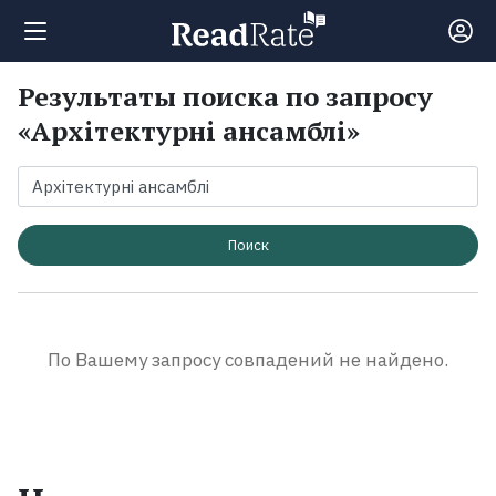
Результаты поиска по запросу
Поиск
«Архітектурні ансамблі»
Новости
Рейтинги
Поиск
Книги
По Вашему запросу совпадений не найдено.
Экранизации
Коллекции