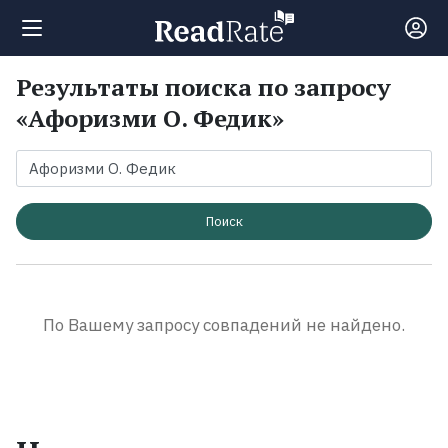
Результаты поиска по запросу
Поиск
«Афоризми О. Федик»
Новости
Рейтинги
Поиск
Книги
По Вашему запросу совпадений не найдено.
Экранизации
Коллекции