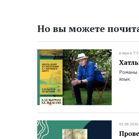
Но вы можете почита
вчера в 7:3
Хатль
Романы 
язык.
01.08.2026
Прове