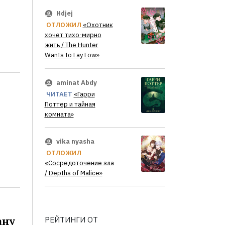
Hdjej
ОТЛОЖИЛ
«Охотник
хочет тихо-мирно
жить / The Hunter
Wants to Lay Low»
aminat Abdy
ЧИТАЕТ
«Гарри
Поттер и тайная
комната»
vika nyasha
ОТЛОЖИЛ
«Сосредоточение зла
/ Depths of Malice»
ану
РЕЙТИНГИ ОТ