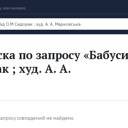
х, кто читает.
Рейтинги
Книги
Экранизации
Колл
ка по запросу «Бабус
 ; худ. А. А.
апросу совпадений не найдено.