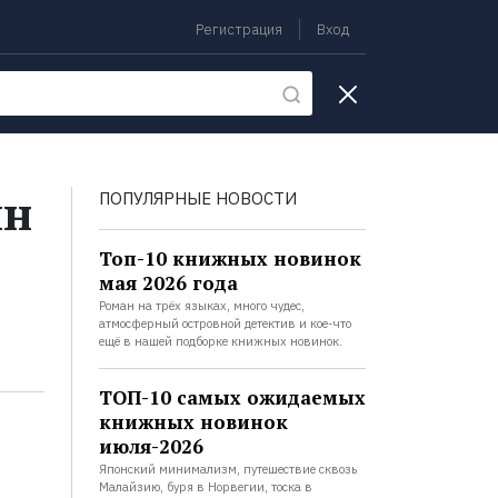
Регистрация
Вход
екции
ин
ПОПУЛЯРНЫЕ НОВОСТИ
Топ-10 книжных новинок
мая 2026 года
Роман на трёх языках, много чудес,
атмосферный островной детектив и кое-что
ещё в нашей подборке книжных новинок.
ТОП-10 самых ожидаемых
книжных новинок
июля-2026
Японский минимализм, путешествие сквозь
Малайзию, буря в Норвегии, тоска в