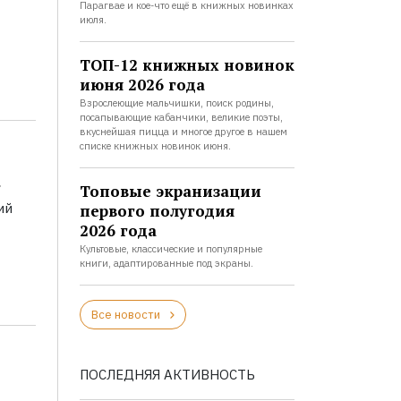
Парагвае и кое-что ещё в книжных новинках
июля.
ТОП-12 книжных новинок
июня 2026 года
Взрослеющие мальчишки, поиск родины,
посапывающие кабанчики, великие поэты,
вкуснейшая пицца и многое другое в нашем
списке книжных новинок июня.
а
Топовые экранизации
ий
первого полугодия
2026 года
Культовые, классические и популярные
книги, адаптированные под экраны.
Все новости
ПОСЛЕДНЯЯ АКТИВНОСТЬ