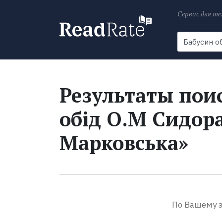
Сервис для те
Поиск
Новости
Результаты поис
обід О.М Сидорак
Марковська»
По Вашему з