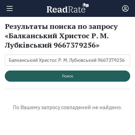
Результаты поиска по запросу
Поиск
«Балканський Христос Р. М.
Лубківський 9667379256»
Новости
Рейтинги
Поиск
Книги
Экранизации
По Вашему запросу совпадений не найдено.
Коллекции