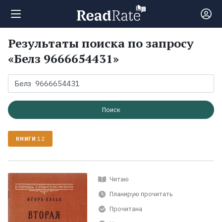
Результаты поиска по запросу
Поиск
«Белз 9666654431»
Новости
Рейтинги
Поиск
КНИГИ
12
Книги
Экранизации
Читаю
Планирую прочитать
Коллекции
Прочитана