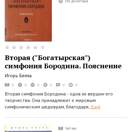
Не дочитана
0
Вторая ("Богатырская")
симфония Бородина. Пояснение
Игорь Белза
0
0
0
0
0
0
Вторая симфония Бородина - одна из вершин его
творчества. Она принадлежит к мировым
симфоническим шедеврам, благодаря...
Ещё
Читаю