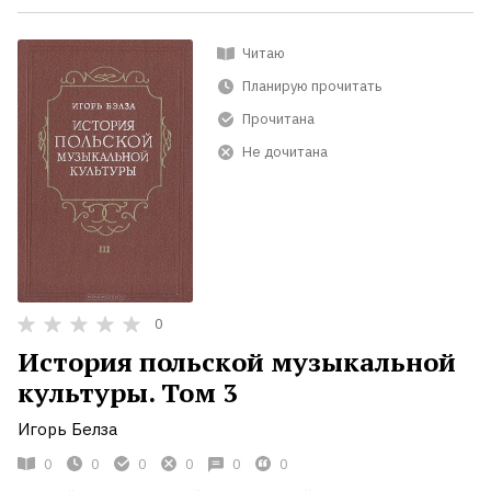
Читаю
Планирую прочитать
Прочитана
Не дочитана
0
История польской музыкальной
культуры. Том 3
Игорь Белза
0
0
0
0
0
0