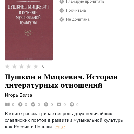
Планирую прочитать
Прочитана
Не дочитана
0
Пушкин и Мицкевич. История
литературных отношений
Игорь Белза
0
0
0
0
0
0
В книге рассматривается роль двух величайших
славянских поэтов в развитии музыкальной культуры
как России и Польши,...
Ещё