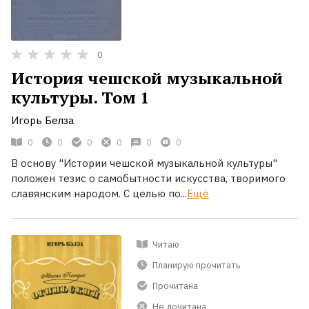
0
История чешской музыкальной
культуры. Том 1
Игорь Белза
0
0
0
0
0
0
В основу "Истории чешской музыкальной культуры"
положен тезис о самобытности искусства, творимого
славянским народом. С целью по...
Ещё
Читаю
Планирую прочитать
Прочитана
Не дочитана