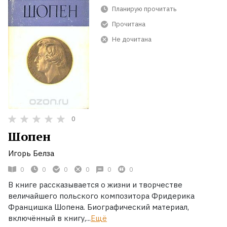
Планирую прочитать
Прочитана
Не дочитана
0
Шопен
Игорь Белза
0
0
0
0
0
0
В книге рассказывается о жизни и творчестве
величайшего польского композитора Фридерика
Францишка Шопена. Биографический материал,
включённый в книгу,...
Ещё