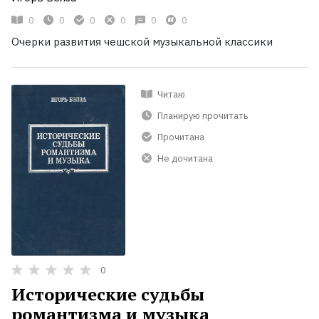
0
0
0
0
0
0
Очерки развития чешской музыкальной классики
Читаю
Планирую прочитать
Прочитана
Не дочитана
0
Исторические судьбы
романтизма и музыка