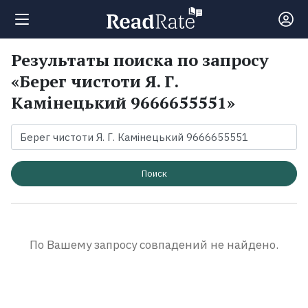
Результаты поиска по запросу
Поиск
«Берег чистоти Я. Г.
Камінецький 9666655551»
Новости
Рейтинги
Поиск
Книги
Экранизации
По Вашему запросу совпадений не найдено.
Коллекции