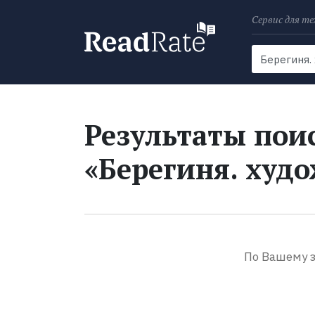
Сервис для те
Поиск
Новости
Результаты поис
«Берегиня. худо
По Вашему з