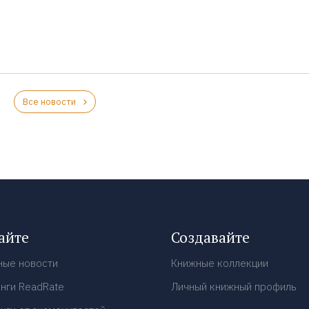
Все новости
айте
Создавайте
ные новости
Книжные коллекции
нги ReadRate
Личный книжный профиль