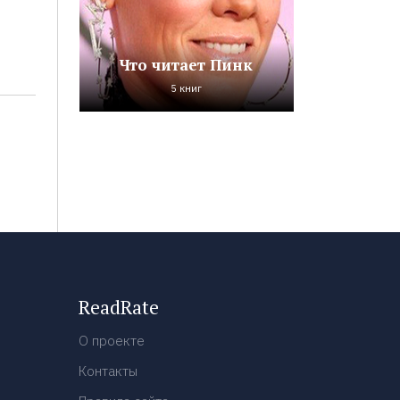
Что читает Пинк
5 книг
ReadRate
О проекте
Контакты