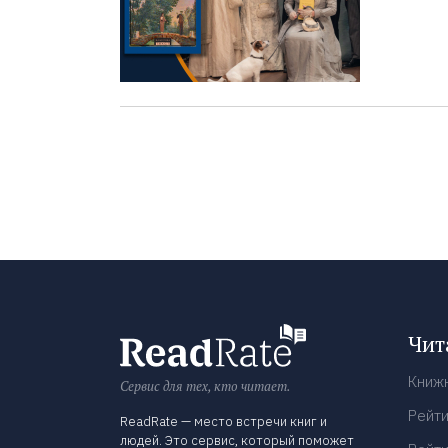
Чит
Книж
Сервис для тех, кто читает.
Рейти
ReadRate — место встречи книг и
людей. Это сервис, который поможет