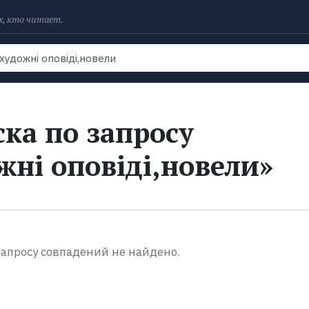
х, кто читает.
Рейтинги
Книги
Экранизации
Колл
ка по запросу
жні оповіді,новели»
апросу совпадений не найдено.