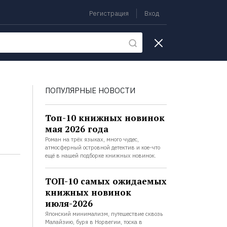
Регистрация
Вход
екции
ПОПУЛЯРНЫЕ НОВОСТИ
Топ-10 книжных новинок
мая 2026 года
Роман на трёх языках, много чудес,
атмосферный островной детектив и кое-что
ещё в нашей подборке книжных новинок.
ТОП-10 самых ожидаемых
книжных новинок
июля-2026
Японский минимализм, путешествие сквозь
Малайзию, буря в Норвегии, тоска в