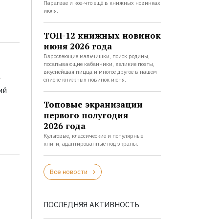
Парагвае и кое-что ещё в книжных новинках
июля.
ТОП-12 книжных новинок
июня 2026 года
Взрослеющие мальчишки, поиск родины,
посапывающие кабанчики, великие поэты,
а
вкуснейшая пицца и многое другое в нашем
списке книжных новинок июня.
ий
Топовые экранизации
первого полугодия
2026 года
Культовые, классические и популярные
книги, адаптированные под экраны.
Все новости
ПОСЛЕДНЯЯ АКТИВНОСТЬ