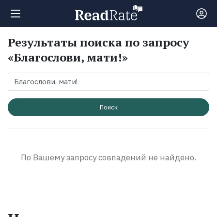
Результаты поиска по запросу
Поиск
«Благослови, мати!»
Новости
Рейтинги
Поиск
Книги
По Вашему запросу совпадений не найдено.
Экранизации
Коллекции