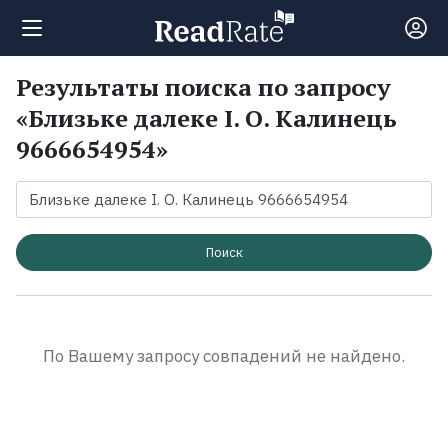
Результаты поиска по запросу
Поиск
«Близьке далеке І. О. Калинець
9666654954»
Новости
Рейтинги
Поиск
Книги
Экранизации
По Вашему запросу совпадений не найдено.
Коллекции