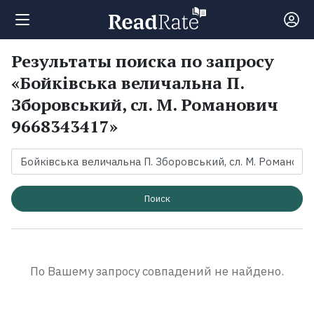
Результаты поиска по запросу
Поиск
«Бойківська величальна П.
Зборовський, сл. М. Романович
Новости
9668343417»
Рейтинги
Книги
Поиск
Экранизации
По Вашему запросу совпадений не найдено.
Коллекции