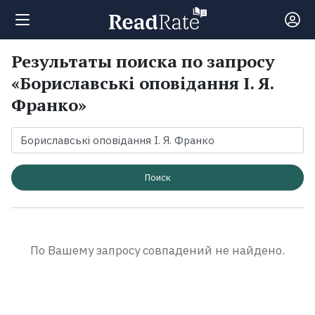
Результаты поиска по запросу
Поиск
«Бориславські оповідання І. Я.
Франко»
Новости
Рейтинги
Поиск
Книги
Экранизации
По Вашему запросу совпадений не найдено.
Коллекции