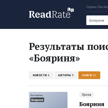
Сервис для те
Поиск
Новости
Результаты поис
«Бояриня»
НОВОСТИ
4
АВТОРЫ
9
КНИГИ
81
Проза
Бояриня