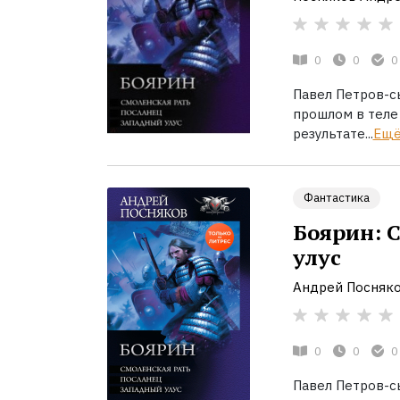
0
0
0
Павел Петров-сы
прошлом в теле
результате...
Ещ
Фантастика
Боярин: 
улус
Андрей Посняк
0
0
0
Павел Петров-сы