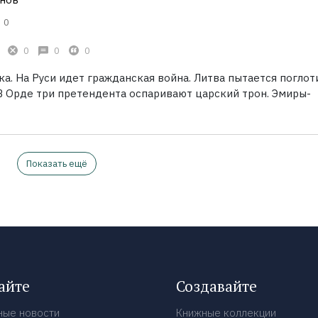
0
0
0
0
ка. На Руси идет гражданская война. Литва пытается поглот
 В Орде три претендента оспаривают царский трон. Эмиры-
Показать ещё
айте
Создавайте
ные новости
Книжные коллекции