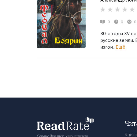
0
0
0
30-е годы XV ве
русские земли.
изгои...
Ещё
Чит
Книж
Сервис для тех, кто читает.