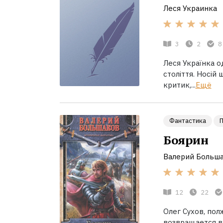
Леся Украинка
3
2
8
Леся Українка од
століття. Носій
критик,...
Ещё
Фантастика
Боярин
Валерий Больш
12
22
Олег Сухов, по
возвращается в 