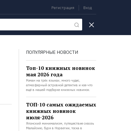
Регистрация
Вход
екции
ПОПУЛЯРНЫЕ НОВОСТИ
Топ-10 книжных новинок
мая 2026 года
Роман на трёх языках, много чудес,
атмосферный островной детектив и кое-что
ещё в нашей подборке книжных новинок.
ТОП-10 самых ожидаемых
книжных новинок
июля-2026
Японский минимализм, путешествие сквозь
Малайзию, буря в Норвегии, тоска в