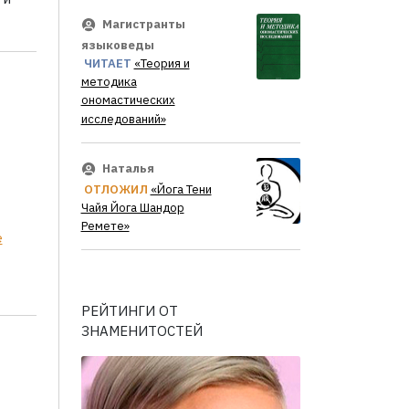
Магистранты
языковеды
ЧИТАЕТ
«Теория и
методика
ономастических
исследований»
Наталья
ОТЛОЖИЛ
«Йога Тени
Чайя Йога Шандор
Ремете»
ё
РЕЙТИНГИ ОТ
ЗНАМЕНИТОСТЕЙ