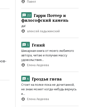
Павел
Гарри Поттер и
22
философский камень
да!
алексей ладыжинский
Гений
1
Шикарная книга от моего любимого
автора, читаю и получаю массу
удовольствия...
ров-
Елена Авдеева
Гроздья гнева
6
Стоит на полке пока не дочитанной,
не знаю может когда-нибудь вернусь
и...
Елена Авдеева