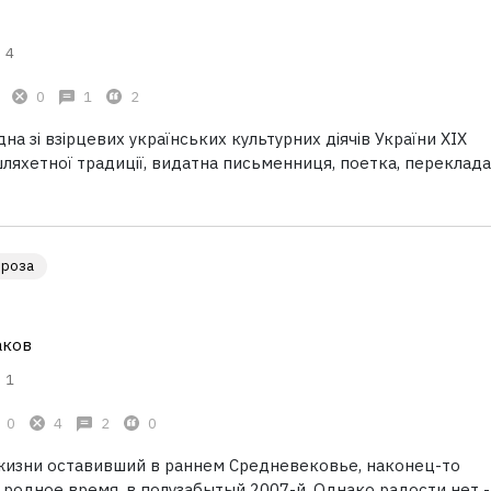
4
0
1
2
на зі взірцевих українських культурних діячів України ХІХ
 шляхетної традиції, видатна письменниця, поетка, переклада
Проза
аков
1
0
4
2
0
лжизни оставивший в раннем Средневековье, наконец-то
родное время, в полузабытый 2007-й. Однако радости нет -