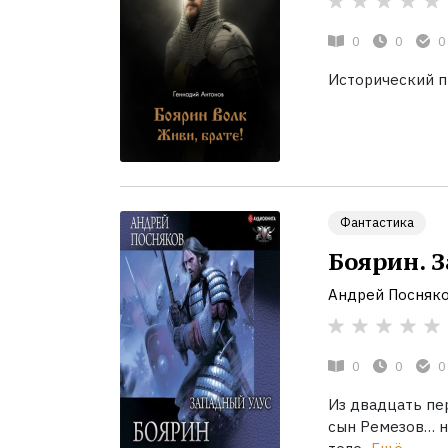
0
0
0
Исторический п
Фантастика
Боярин. 
Андрей Посняк
0
0
0
Из двадцать пе
сын Ремезов… на