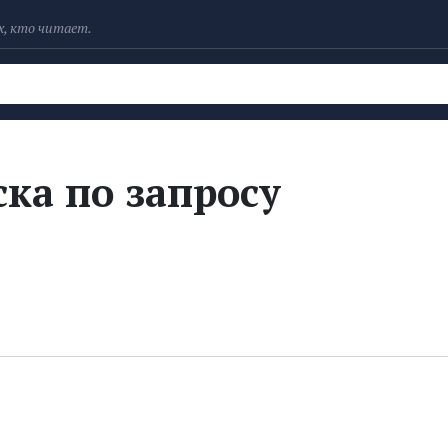
х, кто читает.
Рейтинги
Книги
Экранизации
Колл
ка по запросу