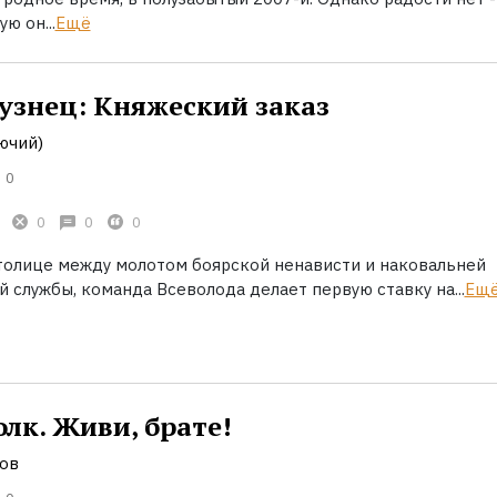
ю он...
Ещё
узнец: Княжеский заказ
ючий)
0
0
0
0
толице между молотом боярской ненависти и наковальней
 службы, команда Всеволода делает первую ставку на...
Ещ
лк. Живи, брате!
ов