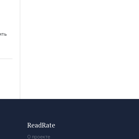
ить
ReadRate
О проекте