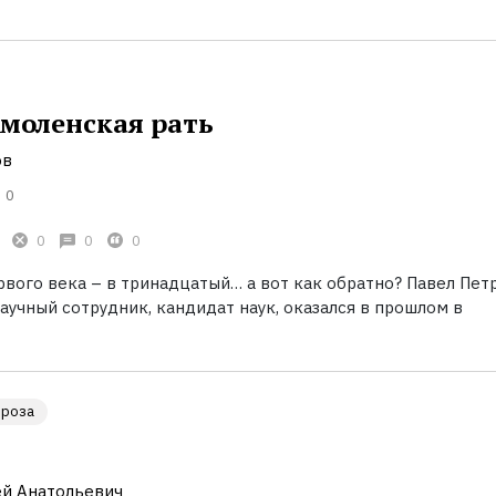
Смоленская рать
ов
0
0
0
0
рвого века – в тринадцатый… а вот как обратно? Павел Пет
учный сотрудник, кандидат наук, оказался в прошлом в
Проза
й Анатольевич