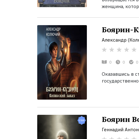
женщина, котору
Боярин-К
Александр (Кол
0
0
0
Оказавшись в с
государственной
Боярин Во
Геннадий Антон