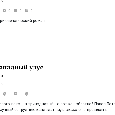
0
0
0
0
риключенческий роман.
Западный улус
ов
0
0
0
0
рвого века – в тринадцатый… а вот как обратно? Павел Пет
учный сотрудник, кандидат наук, оказался в прошлом в