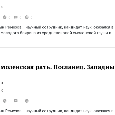
0
0
0
0
н Ремезов… научный сотрудник, кандидат наук, оказался в
 молодого боярина из средневековой смоленской глуши в
ё
Смоленская рать. Посланец. Западны
ов
0
0
0
0
н Ремезов… научный сотрудник, кандидат наук, оказался в