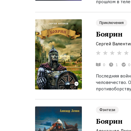
прошлом в теле 
Приключения
Боярин
Сергей Валенти
0
1
0
Последняя война
человечество. 
противоборству
Фэнтези
Боярин
Александр Логи