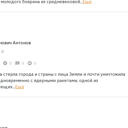
молодого боярина из средневековой...
Ещё
нович Антонов
0
0
0
0
 стерла города и страны с лица Земли и почти уничтожила
Одновременно с ядерными ракетами, одной из
ющих...
Ещё
нов