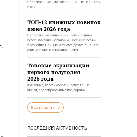
Парагвае и кое-что ещё в книжных новинках
июля.
ТОП-12 книжных новинок
июня 2026 года
Взрослеющие мальчишки, поиск родины,
посапывающие кабанчики, великие поэты,
ч,
вкуснейшая пицца и многое другое в нашем
списке книжных новинок июня.
Топовые экранизации
первого полугодия
2026 года
Культовые, классические и популярные
книги, адаптированные под экраны.
Все новости
ПОСЛЕДНЯЯ АКТИВНОСТЬ
 и