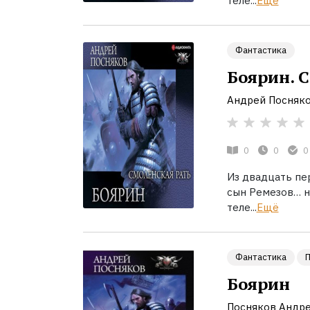
теле...
Ещё
Фантастика
Боярин. 
Андрей Посняк
0
0
0
Из двадцать пе
сын Ремезов… на
теле...
Ещё
Фантастика
Боярин
Посняков Андре