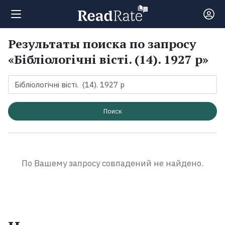
Результаты поиска по запросу
Поиск
«Бібліологічні вісті. (14). 1927 р»
Новости
Рейтинги
Поиск
Книги
По Вашему запросу совпадений не найдено.
Экранизации
Коллекции