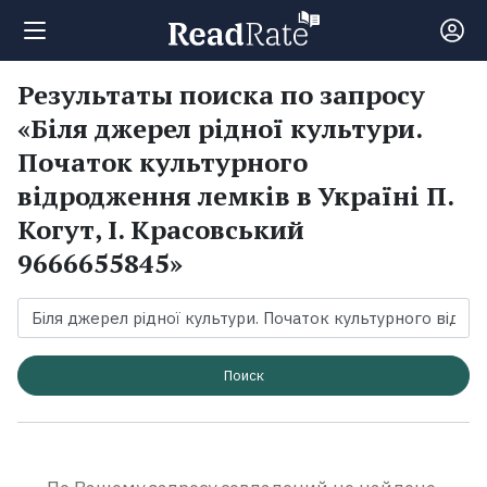
Результаты поиска по запросу
Поиск
«Біля джерел рідної культури.
Початок культурного
Новости
відродження лемків в Україні П.
Когут, І. Красовський
Рейтинги
9666655845»
Книги
Поиск
Экранизации
Коллекции