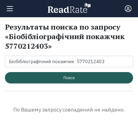
Результаты поиска по запросу
Поиск
«Біобібліографічний покажчик
5770212403»
Новости
Рейтинги
Поиск
Книги
Экранизации
По Вашему запросу совпадений не найдено.
Коллекции