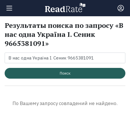
Результаты поиска по запросу «В
Поиск
нас одна Україна І. Сеник
9665381091»
Новости
Рейтинги
Поиск
Книги
Экранизации
По Вашему запросу совпадений не найдено.
Коллекции