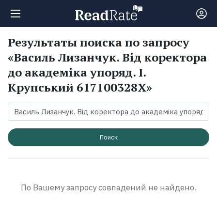
Результаты поиска по запросу
Поиск
«Василь Лизанчук. Від коректора
до академіка упоряд. І.
Новости
Крупський 617100328X»
Рейтинги
Книги
Поиск
Экранизации
По Вашему запросу совпадений не найдено.
Коллекции