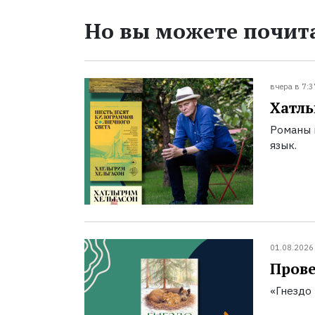
Но вы можете почита
вчера в 7:3
Хатль
Романы 
язык.
01.08.2026
Прове
«Гнездо 