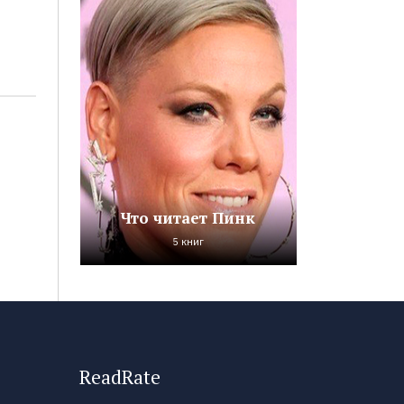
Что читает Пинк
5 книг
ReadRate