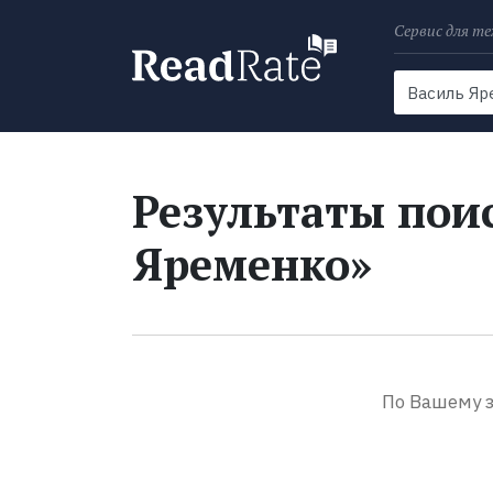
Сервис для те
Поиск
Новости
Результаты поис
Яременко»
По Вашему з