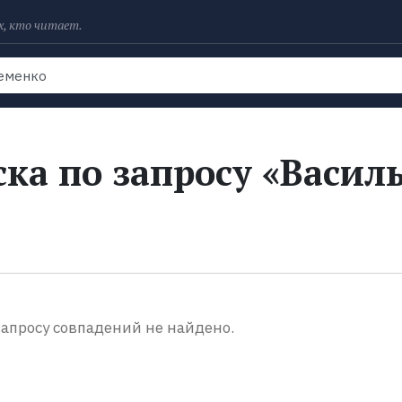
х, кто читает.
Рейтинги
Книги
Экранизации
Колл
ка по запросу «Васил
апросу совпадений не найдено.