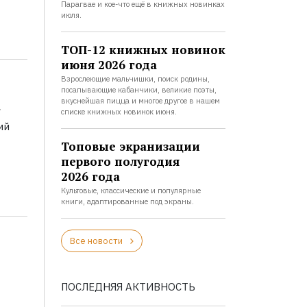
Парагвае и кое-что ещё в книжных новинках
июля.
ТОП-12 книжных новинок
июня 2026 года
Взрослеющие мальчишки, поиск родины,
посапывающие кабанчики, великие поэты,
а
вкуснейшая пицца и многое другое в нашем
списке книжных новинок июня.
ий
Топовые экранизации
первого полугодия
2026 года
Культовые, классические и популярные
книги, адаптированные под экраны.
Все новости
ПОСЛЕДНЯЯ АКТИВНОСТЬ