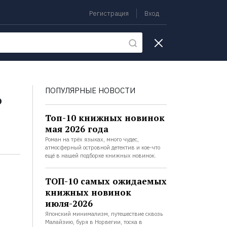
Регистрация
Вход
екции
ь
ПОПУЛЯРНЫЕ НОВОСТИ
Топ-10 книжных новинок
мая 2026 года
Роман на трёх языках, много чудес,
атмосферный островной детектив и кое-что
ещё в нашей подборке книжных новинок.
ТОП-10 самых ожидаемых
книжных новинок
июля-2026
Японский минимализм, путешествие сквозь
Малайзию, буря в Норвегии, тоска в