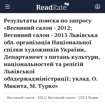
Результаты поиска по запросу
Поиск
«Весняний салон - 2012;
Весняний салон - 2013 Львівська
Новости
обл. організація Національної
спілки художників України,
Рейтинги
Департамент з питань культури,
національностей та релігій
Книги
Львівської
облдержадміністрації; уклад. О.
Экранизации
Микита, М. Турко»
Коллекции