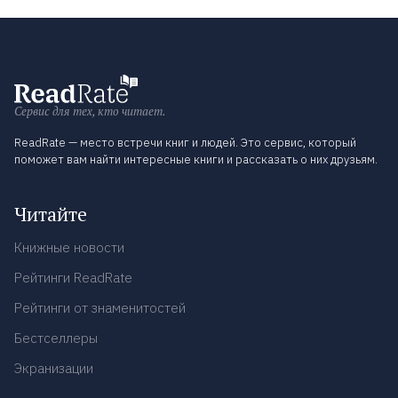
Сервис для тех, кто читает.
ReadRate — место встречи книг и людей. Это сервис, который
поможет вам найти интересные книги и рассказать о них друзьям.
Читайте
Книжные новости
Рейтинги ReadRate
Рейтинги от знаменитостей
Бестселлеры
Экранизации