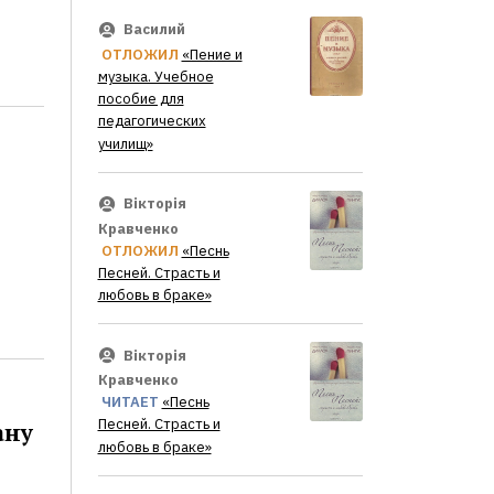
Василий
ОТЛОЖИЛ
«Пение и
музыка. Учебное
пособие для
педагогических
училищ»
Вікторія
Кравченко
ОТЛОЖИЛ
«Песнь
Песней. Страсть и
любовь в браке»
Вікторія
Кравченко
ЧИТАЕТ
«Песнь
Песней. Страсть и
ану
любовь в браке»