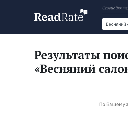
Сервис для те
Поиск
Новости
Результаты поис
«Весняний сало
По Вашему з