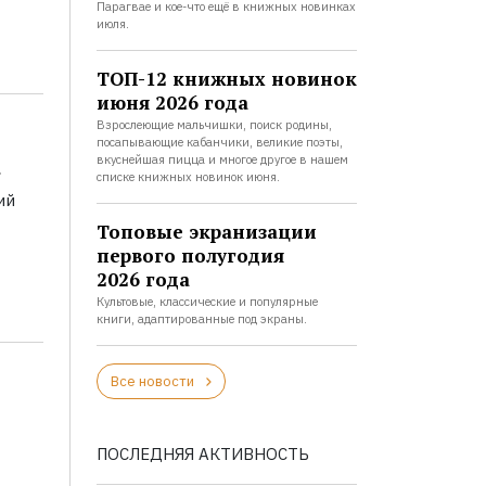
Парагвае и кое-что ещё в книжных новинках
июля.
ТОП-12 книжных новинок
июня 2026 года
Взрослеющие мальчишки, поиск родины,
посапывающие кабанчики, великие поэты,
а
вкуснейшая пицца и многое другое в нашем
списке книжных новинок июня.
ий
Топовые экранизации
первого полугодия
2026 года
Культовые, классические и популярные
книги, адаптированные под экраны.
Все новости
ПОСЛЕДНЯЯ АКТИВНОСТЬ