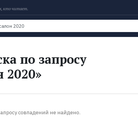
х, кто читает.
Рейтинги
Книги
Экранизации
Колл
ка по запросу
н 2020»
апросу совпадений не найдено.