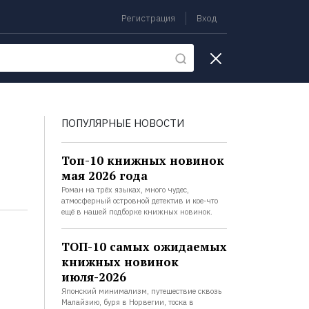
Регистрация
Вход
екции
ПОПУЛЯРНЫЕ НОВОСТИ
Топ-10 книжных новинок
мая 2026 года
Роман на трёх языках, много чудес,
атмосферный островной детектив и кое-что
ещё в нашей подборке книжных новинок.
ТОП-10 самых ожидаемых
книжных новинок
июля-2026
Японский минимализм, путешествие сквозь
Малайзию, буря в Норвегии, тоска в