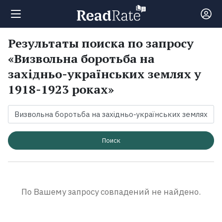
Результаты поиска по запросу
Поиск
«Визвольна боротьба на
західньо-українських землях у
Новости
1918-1923 роках»
Рейтинги
Книги
Поиск
Экранизации
По Вашему запросу совпадений не найдено.
Коллекции