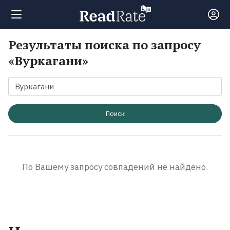
Результаты поиска по запросу
Поиск
«Вуркагани»
Новости
Рейтинги
Поиск
Книги
По Вашему запросу совпадений не найдено.
Экранизации
Коллекции