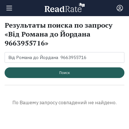
Результаты поиска по запросу
Поиск
«Від Романа до Йордана
9663955716»
Новости
Рейтинги
Поиск
Книги
Экранизации
По Вашему запросу совпадений не найдено.
Коллекции