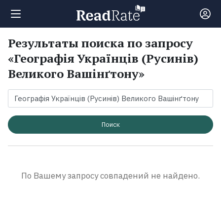
Результаты поиска по запросу
Поиск
«Географія Українців (Русинів)
Великого Вашінґтону»
Новости
Рейтинги
Поиск
Книги
Экранизации
По Вашему запросу совпадений не найдено.
Коллекции