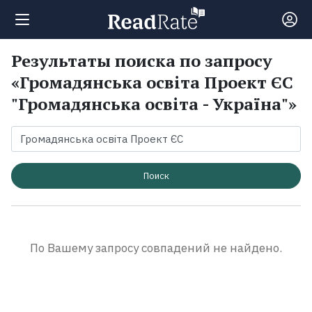
Результаты поиска по запросу
Поиск
«Громадянська освіта Проект ЄС
"Громадянська освіта - Україна"»
Новости
Рейтинги
Поиск
Книги
Экранизации
По Вашему запросу совпадений не найдено.
Коллекции