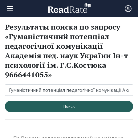
Результаты поиска по запросу
Поиск
«Гуманістичний потенціал
педагогічної комунікації
Новости
Академія пед. наук України Ін-т
психології ім. Г.С.Костюка
Рейтинги
9666441055»
Книги
Поиск
Экранизации
Коллекции