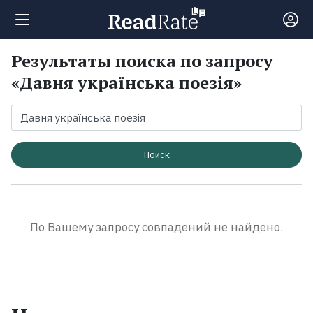
Результаты поиска по запросу
Поиск
«Давня українська поезія»
Новости
Рейтинги
Поиск
Книги
По Вашему запросу совпадений не найдено.
Экранизации
Коллекции