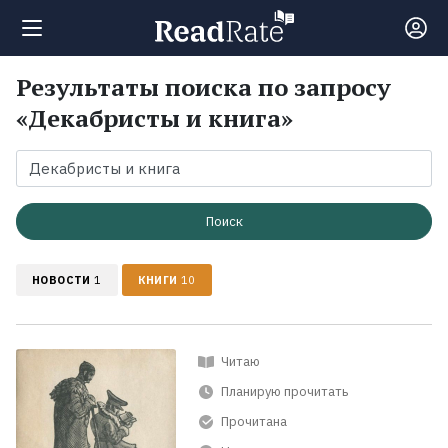
Результаты поиска по запросу
Поиск
«Декабристы и книга»
Новости
Рейтинги
Поиск
НОВОСТИ
1
КНИГИ
10
Книги
Экранизации
Читаю
Планирую прочитать
Коллекции
Прочитана