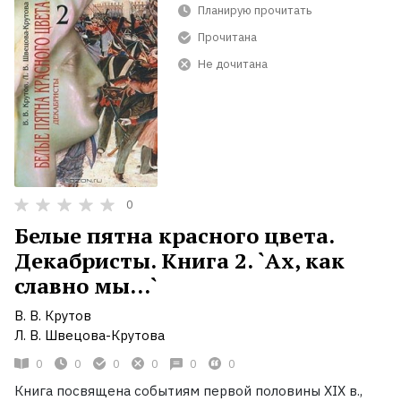
Планирую прочитать
Прочитана
Не дочитана
0
Белые пятна красного цвета.
Декабристы. Книга 2. `Ах, как
славно мы...`
В. В. Крутов
Л. В. Швецова-Крутова
0
0
0
0
0
0
Книга посвящена событиям первой половины XIX в.,