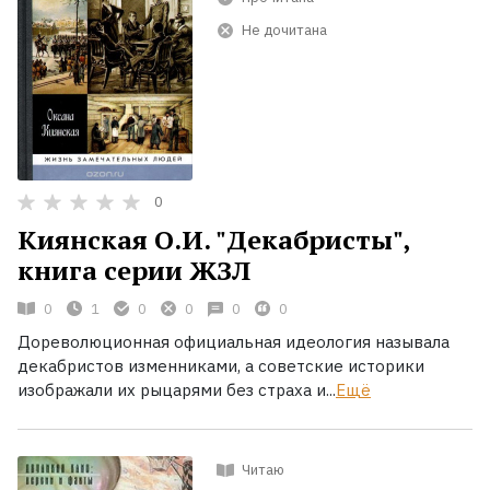
Не дочитана
0
Киянская О.И. "Декабристы",
книга серии ЖЗЛ
0
1
0
0
0
0
Дореволюционная официальная идеология называла
декабристов изменниками, а советские историки
изображали их рыцарями без страха и...
Ещё
Читаю