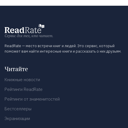
Сервис для тех, кто читает.
ReadRate — место встречи книг и людей. Это сервис, который
поможет вам найти интересные книги и рассказать о них друзьям.
Читайте
Книжные новости
Рейтинги ReadRate
Рейтинги от знаменитостей
Бестселлеры
Экранизации