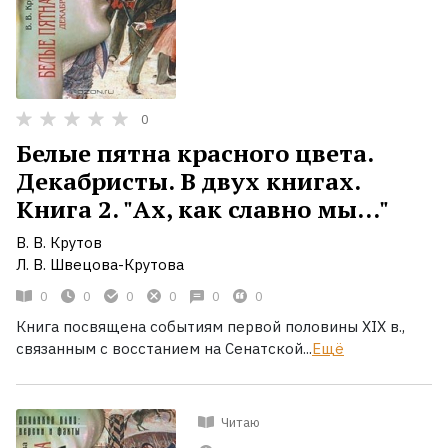
0
Белые пятна красного цвета.
Декабристы. В двух книгах.
Книга 2. "Ах, как славно мы..."
В. В. Крутов
Л. В. Швецова-Крутова
0
0
0
0
0
0
Книга посвящена событиям первой половины XIX в.,
связанным с восстанием на Сенатской...
Ещё
Читаю