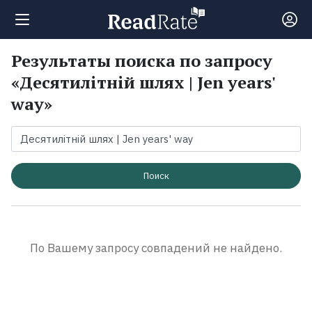
Результаты поиска по запросу
Поиск
«Десятилітній шлях | Jen years'
way»
Новости
Рейтинги
Поиск
Книги
Экранизации
По Вашему запросу совпадений не найдено.
Коллекции