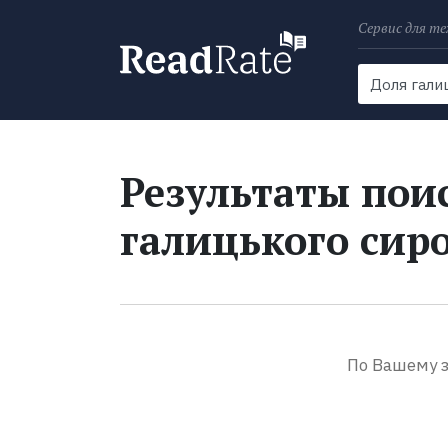
Сервис для те
Поиск
Новости
Результаты поис
галицького сир
По Вашему з