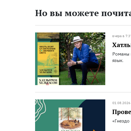
Но вы можете почита
вчера в 7:3
Хатль
Романы 
язык.
01.08.2026
Прове
«Гнездо 