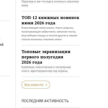
Парагвае и кое-что ещё в книжных новинках
июля.
ТОП-12 книжных новинок
июня 2026 года
Взрослеющие мальчишки, поиск родины,
посапывающие кабанчики, великие поэты,
а
вкуснейшая пицца и многое другое в нашем
списке книжных новинок июня.
ий
Топовые экранизации
первого полугодия
2026 года
Культовые, классические и популярные
книги, адаптированные под экраны.
Все новости
ПОСЛЕДНЯЯ АКТИВНОСТЬ