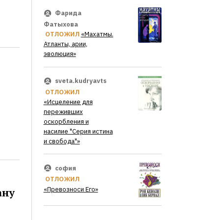
Фарида
Фатыхова
ОТЛОЖИЛ
«Махатмы.
Атланты, арии,
эволюция»
sveta.kudryavts
ОТЛОЖИЛ
«Исцеление для
переживших
оскорбления и
насилие "Серия истина
и свобода"»
софия
ОТЛОЖИЛ
«Превозноси Его»
ану