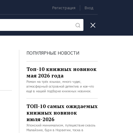
Регистрация
Вход
екции
ПОПУЛЯРНЫЕ НОВОСТИ
Топ-10 книжных новинок
мая 2026 года
Роман на трёх языках, много чудес,
атмосферный островной детектив и кое-что
ещё в нашей подборке книжных новинок.
ТОП-10 самых ожидаемых
книжных новинок
июля-2026
Японский минимализм, путешествие сквозь
Малайзию, буря в Норвегии, тоска в