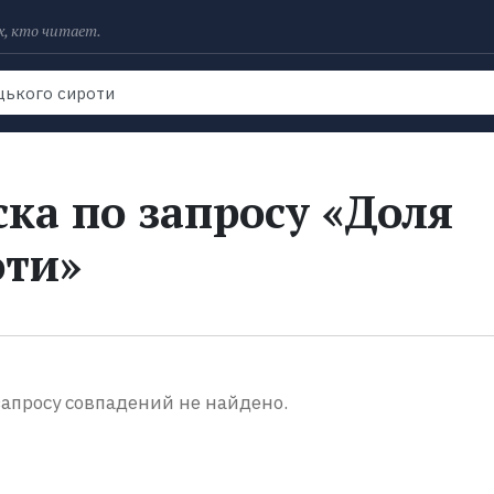
х, кто читает.
Рейтинги
Книги
Экранизации
Колл
ка по запросу «Доля
оти»
апросу совпадений не найдено.