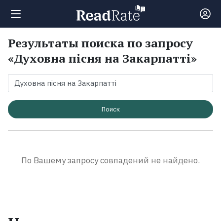
Результаты поиска по запросу
Поиск
«Духовна пісня на Закарпатті»
Новости
Рейтинги
Поиск
Книги
По Вашему запросу совпадений не найдено.
Экранизации
Коллекции